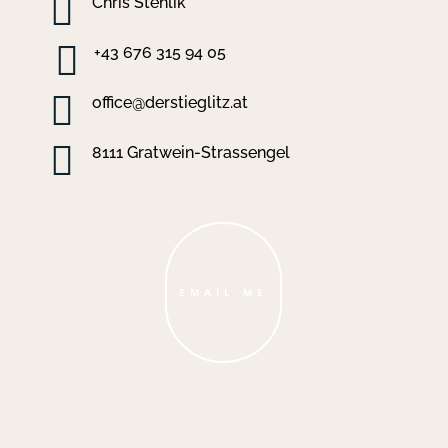

Chris Stehlik

+43 676 315 94 05

office@derstieglitz.at

8111 Gratwein-Strassengel
EMAIL ME